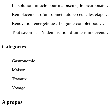
dauphinois
La solution miracle pour ma piscine, le bicarbonate
de soude
Remplacement d’un robinet autoperceur : les étapes
incontournables pour un succès assuré
Rénovation énergétique : Le guide complet pour
transformer votre maison en 2025
Tout savoir sur l’indemnisation d’un terrain devenu
non constructible
Catégories
Gastronomie
Maison
Travaux
Voyage
A propos