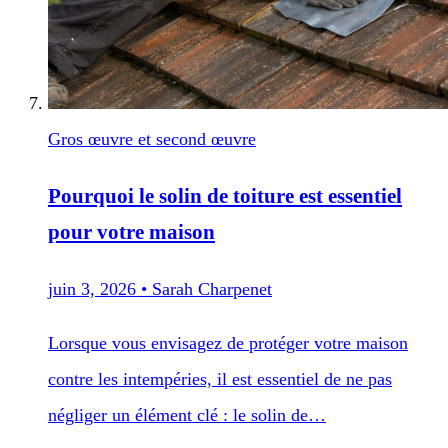
Gros œuvre et second œuvre
Pourquoi le solin de toiture est essentiel
pour votre maison
juin 3, 2026
•
Sarah Charpenet
Lorsque vous envisagez de protéger votre maison
contre les intempéries, il est essentiel de ne pas
négliger un élément clé : le solin de…